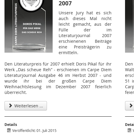
2007
Unsere Jury hat es sich
auch dieses Mal nicht
leicht gemacht, aus der
Fülle der im
Literaturjournal 2007
erschienenen Beiträge
eine Preisträgerin zu
ermitteln.
Den Literaturpreis für 2007 erhielt Doris Pikal für ihr
Den 
Werk „Das scheue Reh“ - erschienen im Carpe Diem
Wal
Literaturjournal Ausgabe 46 im Herbst 2007 - und
ersc
wurde ihr bei der großen Carpe Diem
51 
Weihnachtslesung im Dezember 2007 feierlich
Car
überreicht.
feie
Weiterlesen ...
Details
Deta
Veröffentlicht: 01. Juli 2015