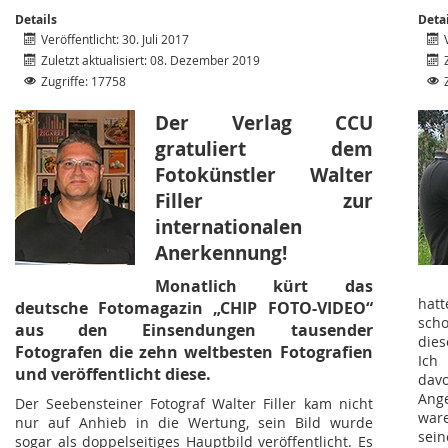
Details
Deta
Veröffentlicht: 30. Juli 2017
Zuletzt aktualisiert: 08. Dezember 2019
Zugriffe: 17758
Der Verlag CCU
gratuliert dem
Fotokünstler Walter
Filler zur
internationalen
Anerkennung!
Monatlich kürt das
hatt
deutsche Fotomagazin „CHIP FOTO-VIDEO“
sch
aus den Einsendungen tausender
die
Fotografen die zehn weltbesten Fotografien
Ich
und veröffentlicht diese.
dav
Ang
Der Seebensteiner Fotograf Walter Filler kam nicht
war
nur auf Anhieb in die Wertung, sein Bild wurde
sein
sogar als doppelseitiges Hauptbild veröffentlicht. Es