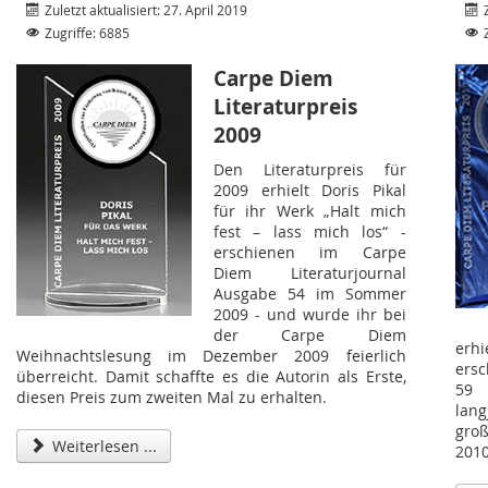
Zuletzt aktualisiert: 27. April 2019
Zugriffe: 6885
Carpe Diem
Literaturpreis
2009
Den Literaturpreis für
2009 erhielt Doris Pikal
für ihr Werk „Halt mich
fest – lass mich los“ -
erschienen im Carpe
Diem Literaturjournal
Ausgabe 54 im Sommer
2009 - und wurde ihr bei
der Carpe Diem
erhi
Weihnachtslesung im Dezember 2009 feierlich
ersc
überreicht. Damit schaffte es die Autorin als Erste,
59 
diesen Preis zum zweiten Mal zu erhalten.
lan
gro
Weiterlesen ...
2010