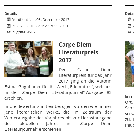
Details
Deta
Veröffentlicht: 03. Dezember 2017
Zuletzt aktualisiert: 27. April 2019
Zugriffe: 4982
Carpe Diem
Literaturpreis
2017
Der Carpe Diem
Literaturpreis für das Jahr
2017 ging an die Autorin
Estina Gugubauer für ihr Werk „Erkenntnis“, welches
in der „Carpe Diem Literaturjournal“-Ausgabe 83
kom
erschien.
Ort.
In die Bewertung mit einbezogen wurden wie immer
Sch
jene literarischen Werke, die im Zeitraum der
vorw
Winterausgabe des Vorjahres bis zur Herbstausgabe
zu. 
des aktuellen Jahres im „Carpe Diem
mit 
Literaturjournal“ erschienen.