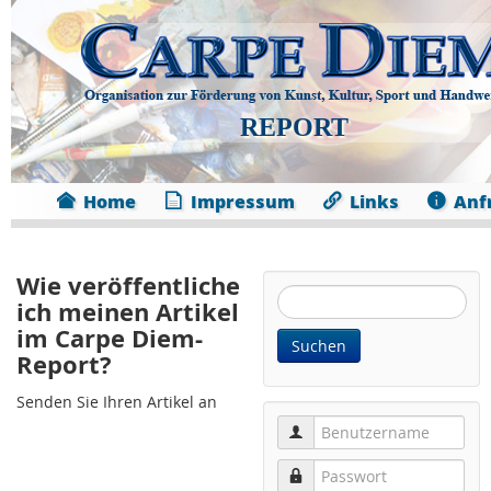
REPORT
Home
Impressum
Links
Anf
Wie veröffentliche
Website
ich meinen Artikel
durchsuchen:
im Carpe Diem-
Suchen
Report?
Senden Sie Ihren Artikel an
Benutzername
Passwort