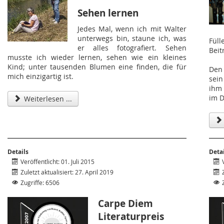
Sehen lernen
Jedes Mal, wenn ich mit Walter
unterwegs bin, staune ich, was
Fül
er alles fotografiert. Sehen
Beit
musste ich wieder lernen, sehen wie ein kleines
Kind; unter tausenden Blumen eine finden, die für
Den 
mich einzigartig ist.
sei
ihm
im D
Weiterlesen ...
Details
Deta
Veröffentlicht: 01. Juli 2015
Zuletzt aktualisiert: 27. April 2019
Zugriffe: 6506
Carpe Diem
Literaturpreis