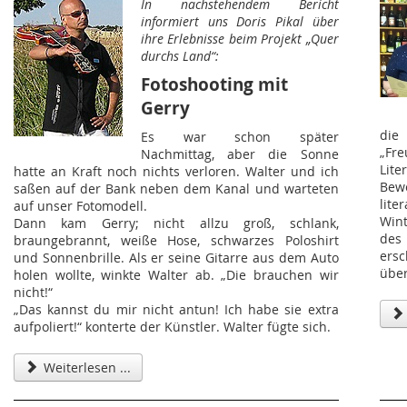
In nachstehendem Bericht
informiert uns Doris Pikal über
ihre Erlebnisse beim Projekt „Quer
durchs Land“:
Fotoshooting mit
Gerry
die
Es war schon später
„Fr
Nachmittag, aber die Sonne
Lit
hatte an Kraft noch nichts verloren. Walter und ich
Bew
saßen auf der Bank neben dem Kanal und warteten
lit
auf unser Fotomodell.
Wint
Dann kam Gerry; nicht allzu groß, schlank,
des 
braungebrannt, weiße Hose, schwarzes Poloshirt
ers
und Sonnenbrille. Als er seine Gitarre aus dem Auto
über
holen wollte, winkte Walter ab. „Die brauchen wir
nicht!“
„Das kannst du mir nicht antun! Ich habe sie extra
aufpoliert!“ konterte der Künstler. Walter fügte sich.
Weiterlesen ...