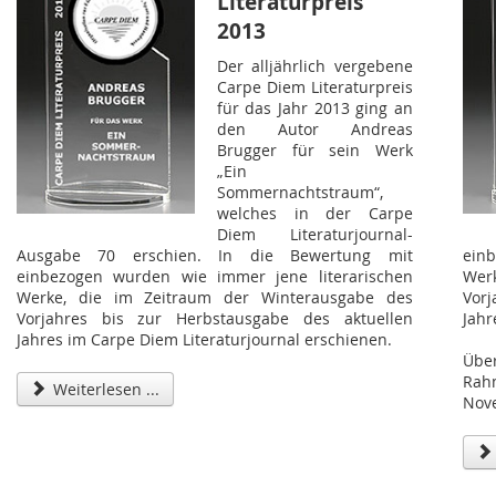
Literaturpreis
2013
Der alljährlich vergebene
Carpe Diem Literaturpreis
für das Jahr 2013 ging an
den Autor Andreas
Brugger für sein Werk
„Ein
Sommernachtstraum“,
welches in der Carpe
Diem Literaturjournal-
Ausgabe 70 erschien. In die Bewertung mit
ein
einbezogen wurden wie immer jene literarischen
Wer
Werke, die im Zeitraum der Winterausgabe des
Vor
Vorjahres bis zur Herbstausgabe des aktuellen
Jahr
Jahres im Carpe Diem Literaturjournal erschienen.
Übe
Rah
Weiterlesen ...
Nov