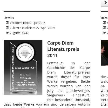
Details
Deta
Veröffentlicht: 01. Juli 2015
Zuletzt aktualisiert: 27. April 2019
Zugriffe: 6747
Carpe Diem
Literaturpreis
2011
Erstmalig in der
Geschichte des Carpe
Diem Literaturpreises
wurde dieser für zwei
die 
Werke vergeben. Beide
welc
Werke wurden von der
64 
Jury als gleichwertiges
wurd
Siegerwerk eingestuft.
Zei
Der besondere Umstand,
Her
dass beide Werke von ein und derselben Autorin
Lite