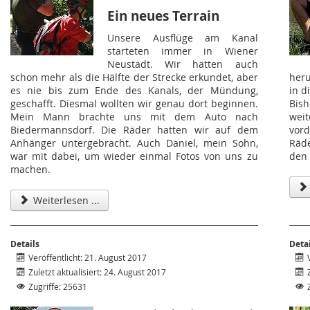
Ein neues Terrain
Unsere Ausflüge am Kanal
starteten immer in Wiener
Neustadt. Wir hatten auch
schon mehr als die Hälfte der Strecke erkundet, aber
her
es nie bis zum Ende des Kanals, der Mündung,
in d
geschafft. Diesmal wollten wir genau dort beginnen.
Bish
Mein Mann brachte uns mit dem Auto nach
wei
Biedermannsdorf. Die Räder hatten wir auf dem
vor
Anhänger untergebracht. Auch Daniel, mein Sohn,
Räd
war mit dabei, um wieder einmal Fotos von uns zu
den 
machen.
Weiterlesen ...
Details
Deta
Veröffentlicht: 21. August 2017
Zuletzt aktualisiert: 24. August 2017
Zugriffe: 25631