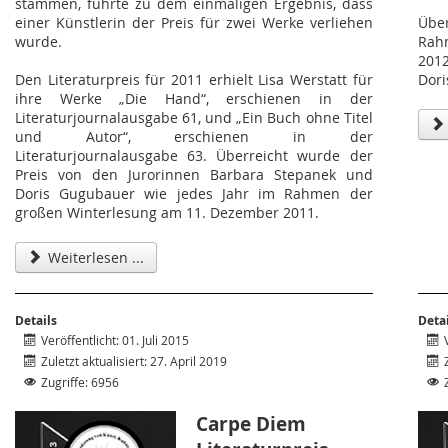
stammen, führte zu dem einmaligen Ergebnis, dass
einer Künstlerin der Preis für zwei Werke verliehen
Übe
wurde.
Rah
201
Den Literaturpreis für 2011 erhielt Lisa Werstatt für
Dor
ihre Werke „Die Hand“, erschienen in der
Literaturjournalausgabe 61, und „Ein Buch ohne Titel
und Autor“, erschienen in der
Literaturjournalausgabe 63. Überreicht wurde der
Preis von den Jurorinnen Barbara Stepanek und
Doris Gugubauer wie jedes Jahr im Rahmen der
großen Winterlesung am 11. Dezember 2011.
Weiterlesen ...
Details
Deta
Veröffentlicht: 01. Juli 2015
Zuletzt aktualisiert: 27. April 2019
Zugriffe: 6956
Carpe Diem