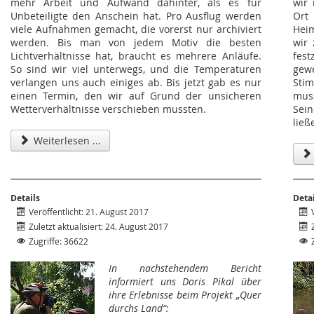
mehr Arbeit und Aufwand dahinter, als es für
wir
Unbeteiligte den Anschein hat. Pro Ausflug werden
Ort
viele Aufnahmen gemacht, die vorerst nur archiviert
Heim
werden. Bis man von jedem Motiv die besten
wir
Lichtverhältnisse hat, braucht es mehrere Anläufe.
fes
So sind wir viel unterwegs, und die Temperaturen
gew
verlangen uns auch einiges ab. Bis jetzt gab es nur
Sti
einen Termin, den wir auf Grund der unsicheren
mus
Wetterverhältnisse verschieben mussten.
Sei
ließ
Weiterlesen ...
Details
Deta
Veröffentlicht: 21. August 2017
Zuletzt aktualisiert: 24. August 2017
Zugriffe: 36622
In nachstehendem Bericht
informiert uns Doris Pikal über
ihre Erlebnisse beim Projekt „Quer
durchs Land“: