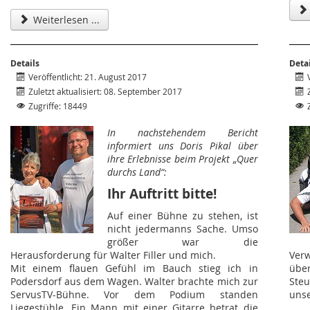
Weiterlesen ...
Details
Deta
Veröffentlicht: 21. August 2017
Zuletzt aktualisiert: 08. September 2017
Zugriffe: 18449
In nachstehendem Bericht
informiert uns Doris Pikal über
ihre Erlebnisse beim Projekt „Quer
durchs Land“:
Ihr Auftritt bitte!
Auf einer Bühne zu stehen, ist
nicht jedermanns Sache. Umso
größer war die
Herausforderung für Walter Filler und mich.
Ver
Mit einem flauen Gefühl im Bauch stieg ich in
über
Podersdorf aus dem Wagen. Walter brachte mich zur
Ste
ServusTV-Bühne. Vor dem Podium standen
unse
Liegestühle. Ein Mann mit einer Gitarre betrat die