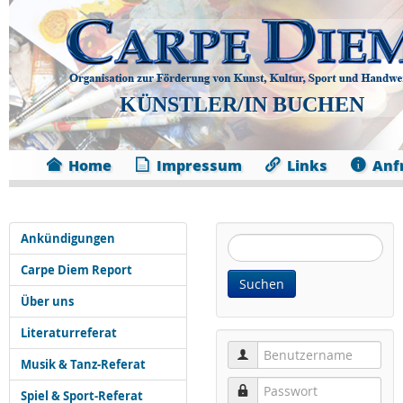
KÜNSTLER/IN BUCHEN
Home
Impressum
Links
Anf
Ankündigungen
Website
durchsuchen:
Carpe Diem Report
Suchen
Über uns
Literaturreferat
Benutzername
Musik & Tanz-Referat
Passwort
Spiel & Sport-Referat