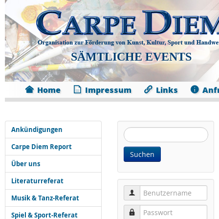
SÄMTLICHE EVENTS
Home
Impressum
Links
Anf
Ankündigungen
Website
durchsuchen:
Carpe Diem Report
Suchen
Über uns
Literaturreferat
Benutzername
Musik & Tanz-Referat
Passwort
Spiel & Sport-Referat