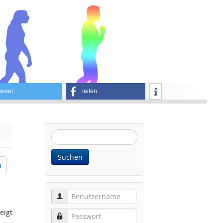
tweet
teilen
Website
durchsuchen:
Suchen
m
Benutzername
eigt
Passwort