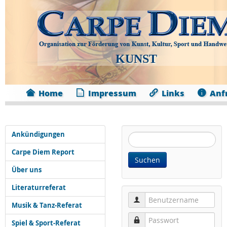
KUNST
Home
Impressum
Links
Anf
Ankündigungen
Website
durchsuchen:
Carpe Diem Report
Suchen
Über uns
Literaturreferat
Benutzername
Musik & Tanz-Referat
Passwort
Spiel & Sport-Referat