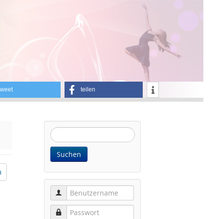
tweet
teilen
Website
durchsuchen:
Suchen
m
Benutzername
Passwort