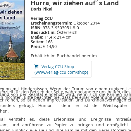
Hurra, wir ziehen auf´s Land
Doris Pikal
Verlag CCU
Erscheinungstermin:
Oktober 2014
ISBN:
978-3-9503051-8-0
Gedruckt in:
Österreich
Maße:
11,4 x 21,4 cm
Seiten:
168
Preis:
€ 14,90
Erhältlich im Buchhandel oder im
Verlag CCU Shop
(www.verlag-ccu.com/shop)
eginn mit Hindernissen. Wenn der Traum von einem ruhigen L
senziell für den Betrieb der Seite, während andere uns helfen, di
Land von der Realität eingeholt wird, wenn sich die Pannen nah
sen möchten. Bitte beachten Sie, dass bei einer Ablehnung womöglic
er reihen, so ist neben Improvisation und Durchhaltevermögen e
sonders gefragt: Humor - denn er ist der Weichspüler 
phen.
kal versteht es, diese Erlebnisse und Ereignisse mitreiß
tsam, und anrührend zu Papier zu bringen und ermöglicht
inen Einblick, wie sie und ihre Familie mit den Herausforderun