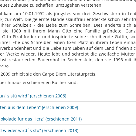
neues Zuhause zu schaffen, umzugehen verstehen.
al kam am 10.01.1952 als jüngstes von drei Geschwistern in Leo
k, zur Welt. Die gelernte Handelskauffrau entdeckte schon sehr fr
ihrer Schulzeit - die Liebe zum Schreiben. Dies änderte sich 
ls sie 1980 mit ihrem Mann Otto eine Familie gründete. Gan
, Otto Pikal förderte und inspirierte seine schreibende Gattin, so
 ihrer Ehe das Schreiben einen fixen Platz in ihrem Leben einn
rverbundenheit und die Liebe zum Leben auf dem Land finden sic
rer Werke wieder. Heute lebt und schreibt die zweifache Mutter
bst restaurierten Bauernhof in Seebenstein, den sie 1998 mit i
ezog.
2009 erhielt sie den Carpe Diem Literaturpreis.
ber hinaus erschienenen Bücher sind:
un´s stü wird“ (erschienen 2006)
tten aus dem Leben“ (erschienen 2009)
okolade für das Herz“ (erschienen 2011)
 wieder wird´s stü“ (erschienen 2013)