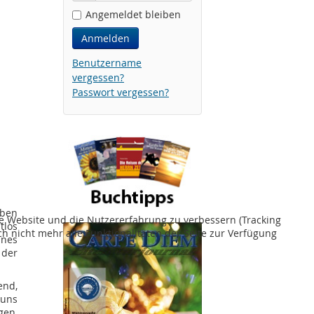
Angemeldet bleiben
Anmelden
Benutzername
vergessen?
Passwort vergessen?
eben
ese Website und die Nutzererfahrung zu verbessern (Tracking
tlos
h nicht mehr alle Funktionalitäten der Seite zur Verfügung
ines
der
end,
 uns
gen,