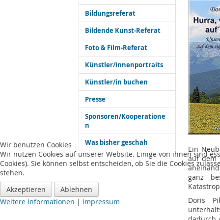
Bildungsreferat
Bildende Kunst-Referat
Foto & Film-Referat
Künstler/innenportraits
Künstler/in buchen
Presse
Sponsoren/Kooperatione
n
Was bisher geschah
Wir benutzen Cookies
Ein Neub
Wir nutzen Cookies auf unserer Website. Einige von ihnen sind es
auf dem 
Cookies). Sie können selbst entscheiden, ob Sie die Cookies zulas
aneinand
stehen.
ganz be
Katastro
Akzeptieren
Ablehnen
Doris Pi
Weitere Informationen
|
Impressum
unterhal
dadurch e