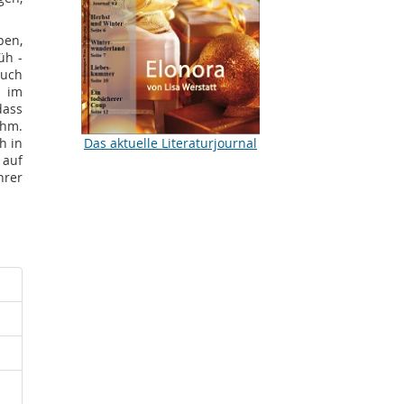
ben,
üh -
auch
z im
dass
ahm.
Das aktuelle Literaturjournal
h in
 auf
hrer