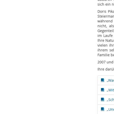
sich ein 
Doris Pik
Steiermar
während 
nicht, a
Gegenteil
im Laufe
Ihre Natu
vielen ih
ihrem sel
Familie b
2007 und 
Ihre darü
„Wa
„Mi
„Sch
„Und